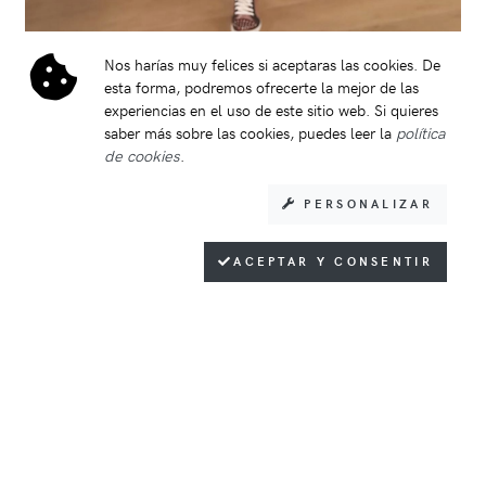
Nos harías muy felices si aceptaras las cookies. De
esta forma, podremos ofrecerte la mejor de las
Conjunto chaqueta para cualquier
experiencias en el uso de este sitio web. Si quieres
ocasión
saber más sobre las cookies, puedes leer la
política
de cookies
.
¡Hola amantes de la moda! Hoy quiero hablarles sobre el
traje de chaqueta pantalón de la nueva colección... (Leer
PERSONALIZAR
más)
ACEPTAR Y CONSENTIR