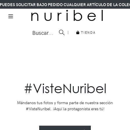
LICITAR BAJO PEDIDO CUALQUIER ARTÍCULO DE LA COLECCIÓN.
n u r i b e l
Buscar...
|
TIENDA
#VisteNuribel
Mándanos tus fotos y forma parte de nuestra sección
#VisteNuribel. ¡Aquí la protagonista eres tú!