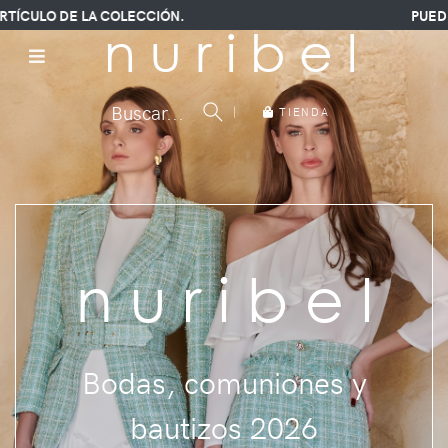
IÓN.
PUEDES SOLICITAR BAJO PED
n u r i b e l
Buscar...
|
TIENDA
DANIELLA
Graduaciones y puestas de
largo 2026