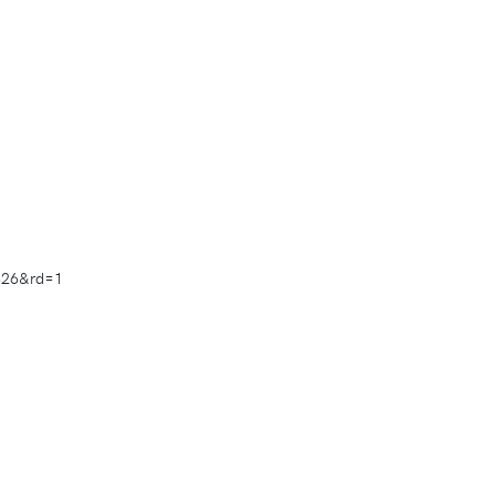
826&rd=1