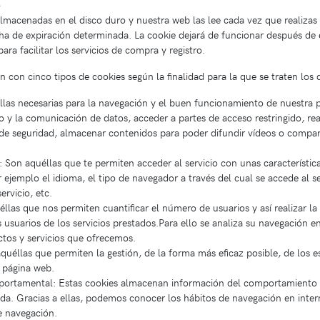
o
almacenadas en el disco duro y nuestra web las lee cada vez que realizas
 de expiración determinada. La cookie dejará de funcionar después de e
ara facilitar los servicios de compra y registro.
ión con cinco tipos de cookies según la finalidad para la que se traten los
llas necesarias para la navegación y el buen funcionamiento de nuestra 
ico y la comunicación de datos, acceder a partes de acceso restringido, r
 de seguridad, almacenar contenidos para poder difundir vídeos o compart
: Son aquéllas que te permiten acceder al servicio con unas característic
r ejemplo el idioma, el tipo de navegador a través del cual se accede al se
rvicio, etc.
éllas que nos permiten cuantificar el número de usuarios y así realizar la 
s usuarios de los servicios prestados.Para ello se analiza su navegación e
ctos y servicios que ofrecemos.
aquéllas que permiten la gestión, de la forma más eficaz posible, de los e
a página web.
portamental: Estas cookies almacenan información del comportamiento d
da. Gracias a ellas, podemos conocer los hábitos de navegación en inter
de navegación.