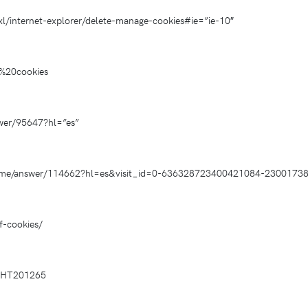
l/internet-explorer/delete-manage-cookies#ie=”ie-10″
r%20cookies
wer/95647?hl=”es”
hrome/answer/114662?hl=es&visit_id=0-636328723400421084-2300173
f-cookies/
s/HT201265