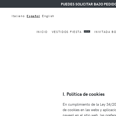
PUEDES SOLICITAR BAJO PEDIDO CUALQ
Italiano
Español
English
INICIO
VESTIDOS FIESTA
INVITADA B
NEW
I. Política de cookies
En cumplimiento de la Ley 34/200
de cookies en las webs y aplicaci
navegó en el sitio web, las prefer