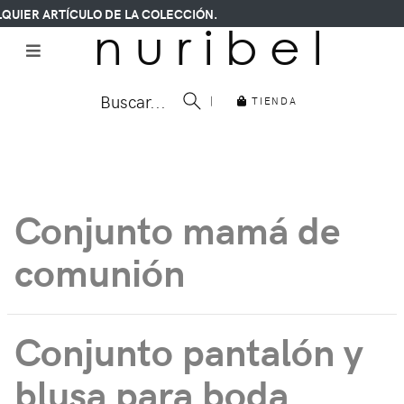
QUIER ARTÍCULO DE LA COLECCIÓN.
n u r i b e l
Buscar...
|
TIENDA
Conjunto mamá de
comunión
Conjunto pantalón y
blusa para boda