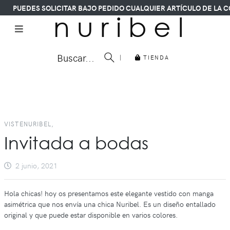
PUEDES SOLICITAR BAJO PEDIDO CUALQUIER ARTÍCULO DE LA CO
n u r i b e l
Buscar...
|
TIENDA
VISTENURIBEL,
Invitada a bodas
2 junio, 2021
Hola chicas! hoy os presentamos este elegante vestido con manga
asimétrica que nos envía una chica Nuribel. Es un diseño entallado
original y que puede estar disponible en varios colores.