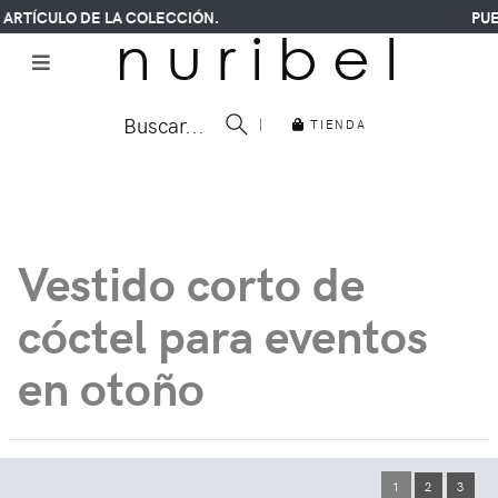
ARTÍCULO DE LA COLECCIÓN.
PUE
n u r i b e l
Buscar...
|
TIENDA
Vestido corto de
cóctel para eventos
en otoño
1
2
3