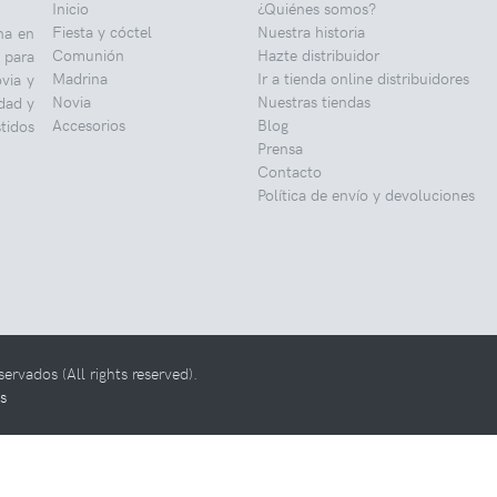
Inicio
¿Quiénes somos?
Fiesta y cóctel
Nuestra historia
ha en
Comunión
Hazte distribuidor
 para
Madrina
Ir a tienda online distribuidores
ovia y
Novia
Nuestras tiendas
dad y
Accesorios
Blog
tidos
Prensa
Contacto
Política de envío y devoluciones
vados (All rights reserved).
s