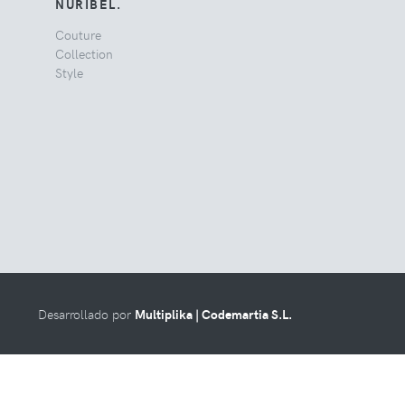
NURIBEL.
Couture
Collection
Style
Desarrollado por
Multiplika | Codemartia S.L.