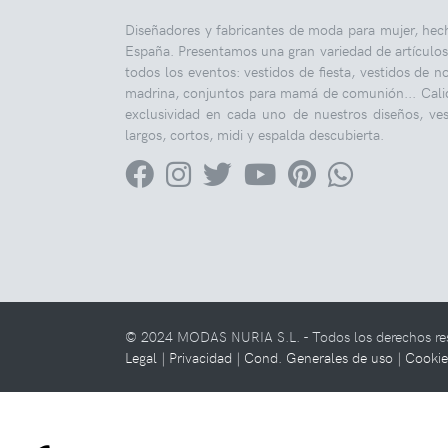
Diseñadores y fabricantes de moda para mujer, hec
España. Presentamos una gran variedad de artículos
todos los eventos: vestidos de fiesta, vestidos de n
madrina, conjuntos para mamá de comunión... Cali
exclusividad en cada uno de nuestros diseños, ves
largos, cortos, midi y espalda descubierta.
© 2024 MODAS NURIA S.L. - Todos los derechos reser
Legal |
Privacidad |
Cond. Generales de uso |
Cookie