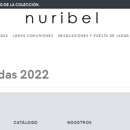
 DE LA COLECCIÓN.
n u r i b e l
ODAS
LOOKS COMUNIONES
GRADUACIONES Y PUESTA DE LARG
adas 2022
CATÁLOGO
NOSOTROS