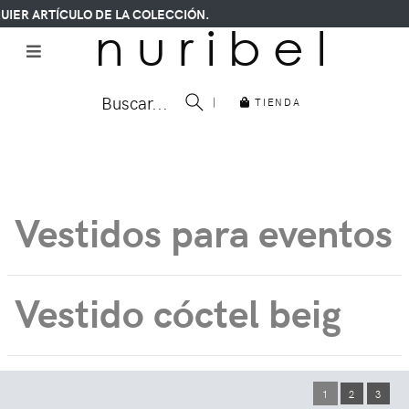
IER ARTÍCULO DE LA COLECCIÓN.
n u r i b e l
Buscar...
|
TIENDA
Vestidos para eventos
Vestido cóctel beig
1
2
3