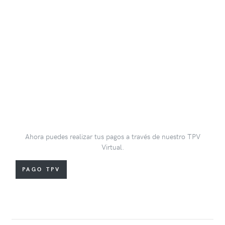
Ahora puedes realizar tus pagos a través de nuestro TPV
Virtual.
PAGO TPV