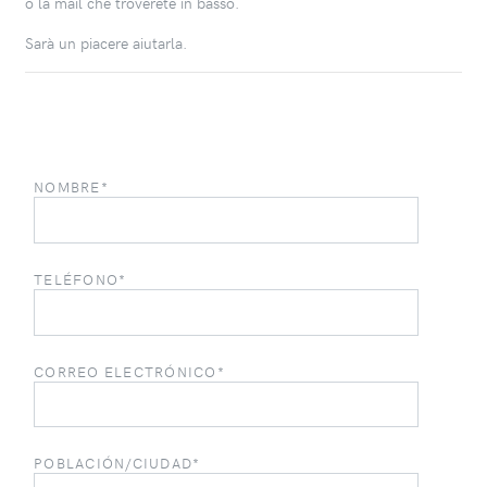
o la mail che troverete in basso.
Sarà un piacere aiutarla.
NOMBRE*
TELÉFONO*
CORREO ELECTRÓNICO*
POBLACIÓN/CIUDAD*