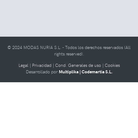
© 2024 MODAS NURIA S.L. - Todos los derechos reservados (All
rights reserved).
Legal |
Privacidad |
Cond. Generales de uso |
Cookies
Desarrollado por
Multiplika | Codemartia S.L.