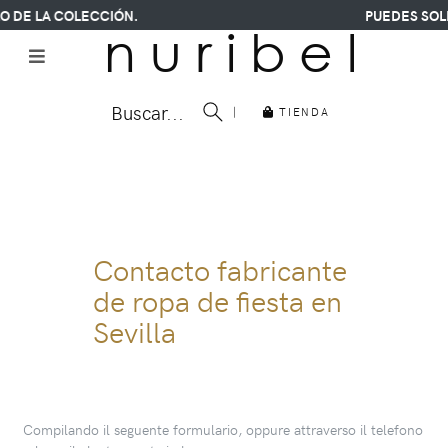
DE LA COLECCIÓN.
PUEDES SOLIC
n u r i b e l
Buscar...
|
TIENDA
Contacto fabricante
de ropa de fiesta en
Sevilla
Compilando il seguente formulario, oppure attraverso il telefono