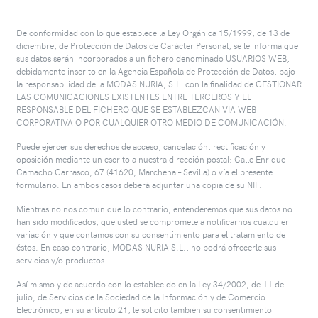
De conformidad con lo que establece la Ley Orgánica 15/1999, de 13 de
diciembre, de Protección de Datos de Carácter Personal, se le informa que
sus datos serán incorporados a un fichero denominado USUARIOS WEB,
debidamente inscrito en la Agencia Española de Protección de Datos, bajo
la responsabilidad de la MODAS NURIA, S.L. con la finalidad de GESTIONAR
LAS COMUNICACIONES EXISTENTES ENTRE TERCEROS Y EL
RESPONSABLE DEL FICHERO QUE SE ESTABLEZCAN VIA WEB
CORPORATIVA O POR CUALQUIER OTRO MEDIO DE COMUNICACIÓN.
Puede ejercer sus derechos de acceso, cancelación, rectificación y
oposición mediante un escrito a nuestra dirección postal: Calle Enrique
Camacho Carrasco, 67 (41620, Marchena – Sevilla) o vía el presente
formulario. En ambos casos deberá adjuntar una copia de su NIF.
Mientras no nos comunique lo contrario, entenderemos que sus datos no
han sido modificados, que usted se compromete a notificarnos cualquier
variación y que contamos con su consentimiento para el tratamiento de
éstos. En caso contrario, MODAS NURIA S.L., no podrá ofrecerle sus
servicios y/o productos.
Así mismo y de acuerdo con lo establecido en la Ley 34/2002, de 11 de
julio, de Servicios de la Sociedad de la Información y de Comercio
Electrónico, en su artículo 21, le solicito también su consentimiento