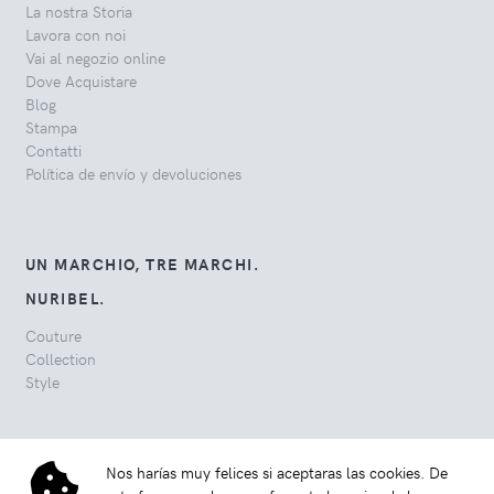
La nostra Storia
Lavora con noi
Vai al negozio online
Dove Acquistare
Blog
Stampa
Contatti
Política de envío y devoluciones
UN MARCHIO, TRE MARCHI.
NURIBEL.
Couture
Collection
Style
Nos harías muy felices si aceptaras las cookies. De