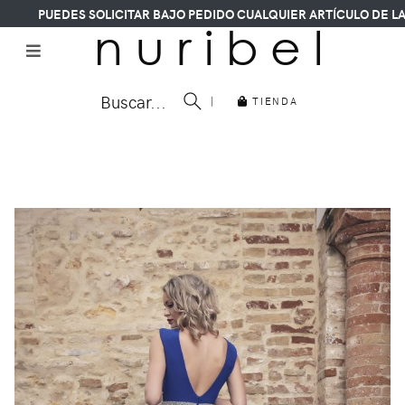
PUEDES SOLICITAR BAJO PEDIDO CUALQUIER ARTÍCULO DE LA 
n u r i b e l
Buscar...
|
TIENDA