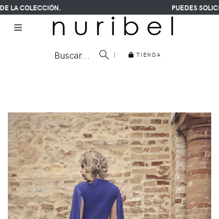
E LA COLECCIÓN.
PUEDES SOLICIT
n u r i b e l
Buscar...
|
TIENDA