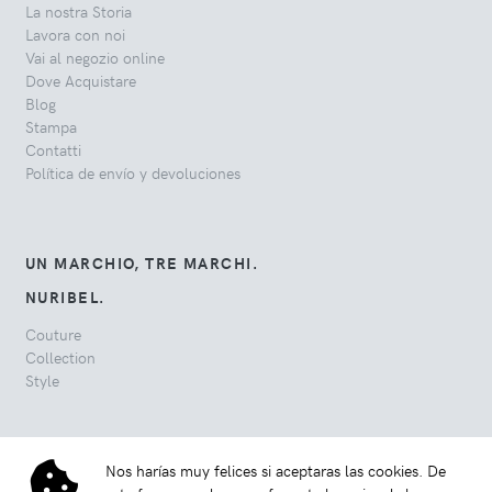
La nostra Storia
Lavora con noi
Vai al negozio online
Dove Acquistare
Blog
Stampa
Contatti
Política de envío y devoluciones
UN MARCHIO, TRE MARCHI.
NURIBEL.
Couture
Collection
Style
Nos harías muy felices si aceptaras las cookies. De