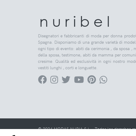
n u r i b e l
Disegnatori e fabbricanti di moda per donna prodot
Spagna. Disponiamo di una grande varietà di modell
ogni tipo di evento: abiti da cerimonia , da sposa ,
della sposa, testimone, abiti da mamma per comuni
cresime. Qualità ed esclusività in ogni nostro mode
vestiti lunghi , corti e longuette.
© 2024 MODAS NURIA S.L. - Todos los derechos reser
Legal |
Privacidad |
Cond. Generales de uso |
Cookie