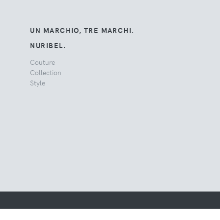
UN MARCHIO, TRE MARCHI.
NURIBEL.
Couture
Collection
Style
Desarrollado por
Multiplika | Codemartia S.L.