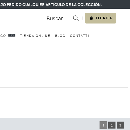
O PEDIDO CUALQUIER ARTÍCULO DE LA COLECCIÓN.
Buscar...
|
TIENDA
RGO
TIENDA ONLINE
BLOG
CONTATTI
NEW
1
2
3