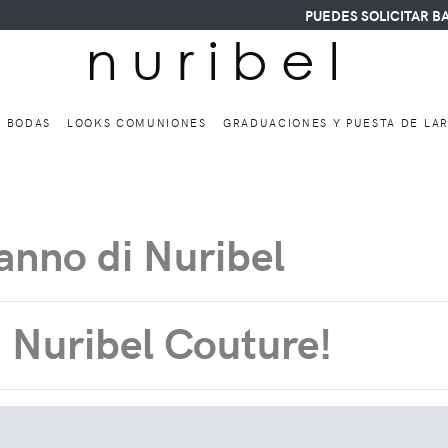
PUEDES SOLICITAR BAJ
n u r i b e l
A BODAS
LOOKS COMUNIONES
GRADUACIONES Y PUESTA DE LA
danno di Nuribel
a Nuribel Couture!