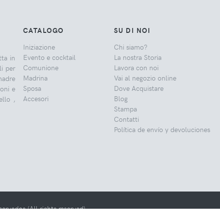
CATALOGO
SU DI NOI
Iniziazione
Chi siamo?
Evento e cocktail
La nostra Storia
ta in
Comunione
Lavora con noi
i per
Madrina
Vai al negozio online
 madre
Sposa
Dove Acquistare
oni e
Accesori
Blog
llo ,
Stampa
Contatti
Política de envío y devoluciones
vados (All rights reserved).
s