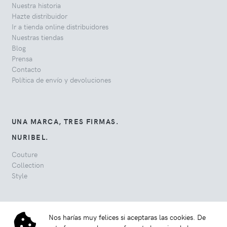
Nuestra historia
Hazte distribuidor
Ir a tienda online distribuidores
Nuestras tiendas
Blog
Prensa
Contacto
Política de envío y devoluciones
UNA MARCA, TRES FIRMAS.
NURIBEL.
Couture
Collection
Style
Nos harías muy felices si aceptaras las cookies. De