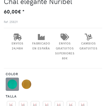
Chal elegante Nuribel
60,00€ *
Ref: 25829
ENVÍOS
FABRICADO
ENVÍOS
CAMBIOS
24/48H
EN ESPAÑA
GRATUITOS
GRATUITOS
SUPERIORES
80€
COLOR
TALLA
36
38
40
42
44
46
48