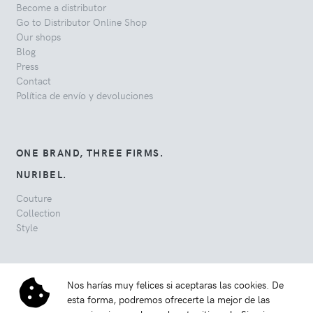
Become a distributor
Go to Distributor Online Shop
Our shops
Blog
Press
Contact
Política de envío y devoluciones
ONE BRAND, THREE FIRMS.
NURIBEL.
Couture
Collection
Style
Nos harías muy felices si aceptaras las cookies. De
esta forma, podremos ofrecerte la mejor de las