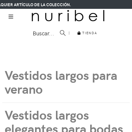
QUIER ARTÍCULO DE LA COLECCIÓN.
n u r i b e l
Buscar...
|
TIENDA
Vestidos largos para
verano
Vestidos largos
elegantes para bodas