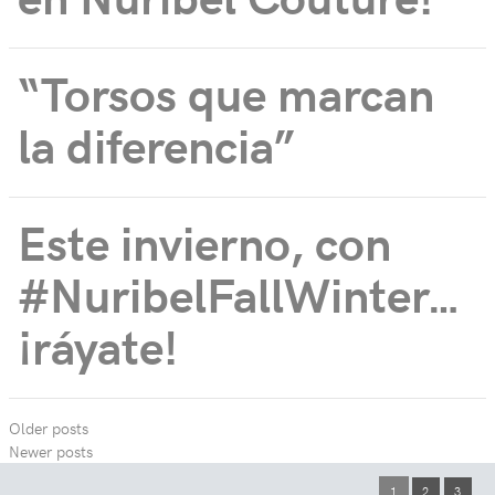
“Torsos que marcan
la diferencia”
Este invierno, con
#NuribelFallWinter…
¡ráyate!
Older posts
Newer posts
1
2
3